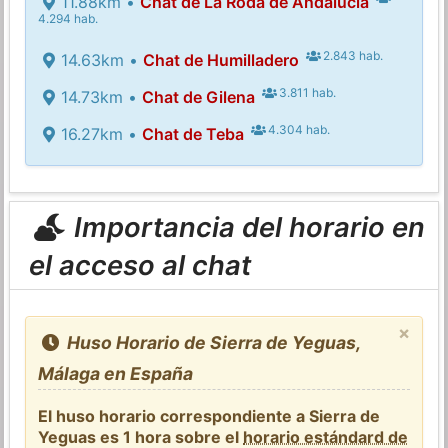
11.88km •
Chat de La Roda de Andalucía
4.294 hab.
2.843 hab.
14.63km •
Chat de Humilladero
3.811 hab.
14.73km •
Chat de Gilena
4.304 hab.
16.27km •
Chat de Teba
Importancia del horario en
el acceso al chat
×
Huso Horario de Sierra de Yeguas,
Málaga en España
El huso horario correspondiente a Sierra de
Yeguas es 1 hora sobre el
horario estándard de