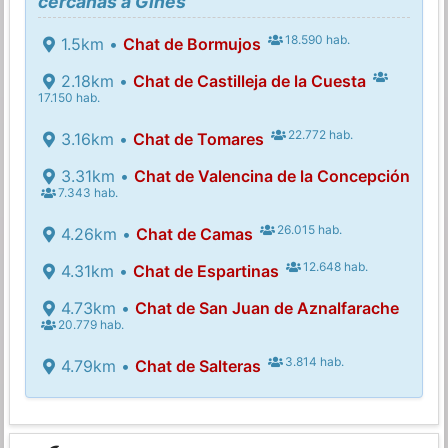
cercanas a Gines
18.590 hab.
1.5km •
Chat de Bormujos
2.18km •
Chat de Castilleja de la Cuesta
17.150 hab.
22.772 hab.
3.16km •
Chat de Tomares
3.31km •
Chat de Valencina de la Concepción
7.343 hab.
26.015 hab.
4.26km •
Chat de Camas
12.648 hab.
4.31km •
Chat de Espartinas
4.73km •
Chat de San Juan de Aznalfarache
20.779 hab.
3.814 hab.
4.79km •
Chat de Salteras