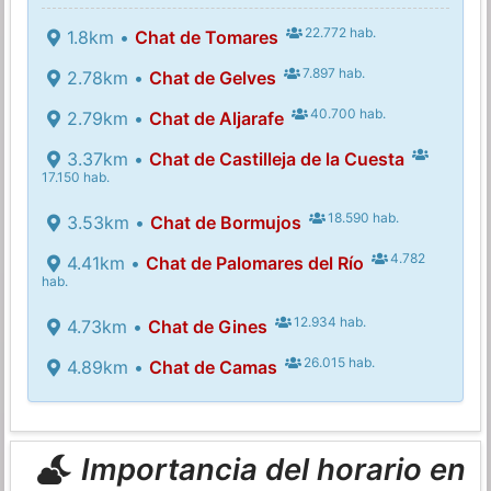
22.772 hab.
1.8km •
Chat de Tomares
7.897 hab.
2.78km •
Chat de Gelves
40.700 hab.
2.79km •
Chat de Aljarafe
3.37km •
Chat de Castilleja de la Cuesta
17.150 hab.
18.590 hab.
3.53km •
Chat de Bormujos
4.782
4.41km •
Chat de Palomares del Río
hab.
12.934 hab.
4.73km •
Chat de Gines
26.015 hab.
4.89km •
Chat de Camas
Importancia del horario en