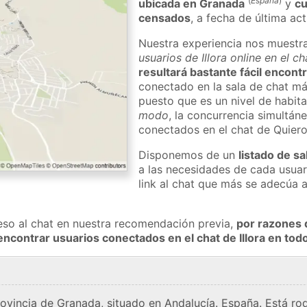
(
España
)
ubicada en Granada
y
cu
censados
, a fecha de última ac
Nuestra experiencia nos muestr
usuarios de Illora online en el c
resultará bastante fácil encontr
conectado en la sala de chat má
puesto que es un nivel de habita
modo
, la concurrencia simultáne
conectados en el chat de Quier
Disponemos de un
listado de sa
a las necesidades de cada usuar
link al chat que más se adecúa 
eso al chat en nuestra recomendación previa,
por razones 
encontrar usuarios conectados en el chat de Illora en t
provincia de Granada, situado en Andalucía. España. Está ro