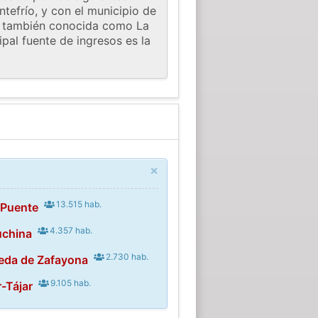
tefrío, y con el municipio de
ar, también conocida como La
ipal fuente de ingresos es la
×
13.515 hab.
 Puente
4.357 hab.
uchina
2.730 hab.
eda de Zafayona
9.105 hab.
-Tájar