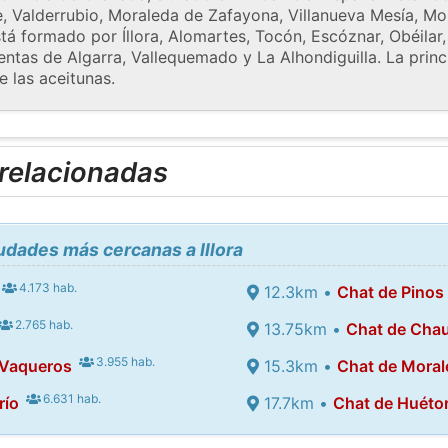
, Valderrubio, Moraleda de Zafayona, Villanueva Mesía, Mon
está formado por Íllora, Alomartes, Tocón, Escóznar, Obéil
Ventas de Algarra, Vallequemado y La Alhondiguilla. La princ
 las aceitunas.
 relacionadas
iudades más cercanas a Illora
4.173 hab.
12.3km •
Chat de Pinos
2.765 hab.
13.75km •
Chat de Cha
3.955 hab.
 Vaqueros
15.3km •
Chat de Moral
6.631 hab.
río
17.7km •
Chat de Huétor