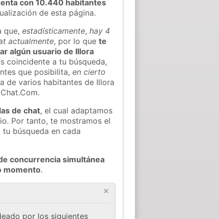
enta con 10.440 habitantes
tualización de esta página.
a que,
estadísticamente
,
hay 4
hat actualmente
, por lo que
te
ar algún usuario de Illora
s coincidente a tu búsqueda,
ntes que posibilita,
en cierto
a de varios habitantes de Illora
oChat.Com.
las de chat
, el cual adaptamos
io. Por tanto, te mostramos el
a tu búsqueda en cada
de concurrencia simultánea
odo momento
.
×
deado por los siguientes