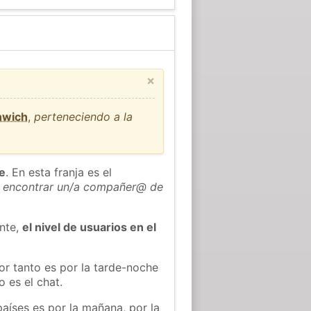
×
nwich
,
perteneciendo a la
he
. En esta franja es el
 encontrar un/a compañer@ de
ente,
el nivel de usuarios en el
or tanto es por la tarde-noche
 es el chat.
países es por la mañana, por la