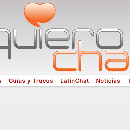
s
Guías y Trucos
LatinChat
Noticias