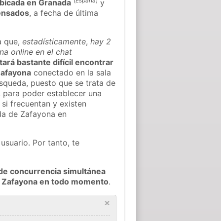
(
España
)
bicada en Granada
y
ensados
, a fecha de última
a que,
estadísticamente
,
hay 2
a online en el chat
tará bastante difícil encontrar
Zafayona
conectado en la sala
squeda, puesto que se trata de
, para poder establecer una
si frecuentan y existen
da de Zafayona en
usuario. Por tanto, te
de concurrencia simultánea
de Zafayona en todo momento
.
×