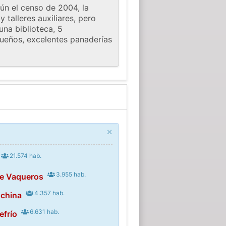
ún el censo de 2004, la
talleres auxiliares, pero
una biblioteca, 5
queños, excelentes panaderías
×
21.574 hab.
3.955 hab.
te Vaqueros
4.357 hab.
china
6.631 hab.
efrío