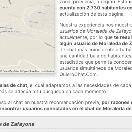
zona, província, ó región. Está
u
cuenta con 2.730 habitantes c
actualización de esta página.
Nuestra experiencia nos muestr
usuarios de Moraleda de Zafayon
actualmente
, por lo que
te resul
algún usuario de Moraleda de 
de chat más coincidente a tu bú
una cantidad baja de habitantes
estadística que permita conocer 
usuarios simultáneos de Morale
QuieroChat.Com.
salas de chat
, el cual adaptamos a las necesidades de cada 
 más se adecúa a tu búsqueda en cada momento.
eso al chat en nuestra recomendación previa,
por razones 
encontrar usuarios conectados en el chat de Moraleda 
a de Zafayona