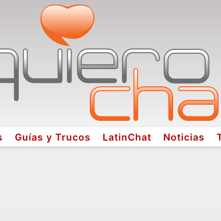
s
Guías y Trucos
LatinChat
Noticias