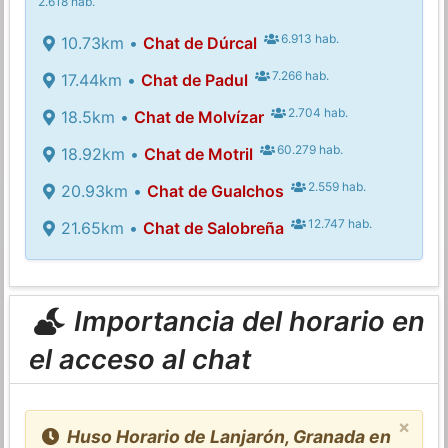
2.618 hab.
6.913 hab.
10.73km •
Chat de Dúrcal
7.266 hab.
17.44km •
Chat de Padul
2.704 hab.
18.5km •
Chat de Molvízar
60.279 hab.
18.92km •
Chat de Motril
2.559 hab.
20.93km •
Chat de Gualchos
12.747 hab.
21.65km •
Chat de Salobreña
Importancia del horario en
el acceso al chat
×
Huso Horario de Lanjarón, Granada en