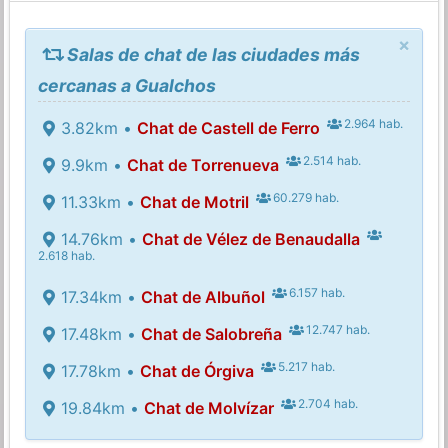
×
Salas de chat de las ciudades más
cercanas a Gualchos
2.964 hab.
3.82km •
Chat de Castell de Ferro
2.514 hab.
9.9km •
Chat de Torrenueva
60.279 hab.
11.33km •
Chat de Motril
14.76km •
Chat de Vélez de Benaudalla
2.618 hab.
6.157 hab.
17.34km •
Chat de Albuñol
12.747 hab.
17.48km •
Chat de Salobreña
5.217 hab.
17.78km •
Chat de Órgiva
2.704 hab.
19.84km •
Chat de Molvízar