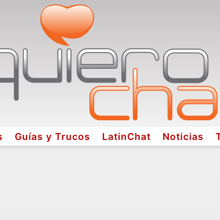
s
Guías y Trucos
LatinChat
Noticias