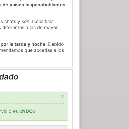
s de países hispanohablantes
os chats y
son accesibles
s diferentes a las de mayor
 por la tarde y noche
. Debido
comendamos que accedas a los
ndado
×
rvicio es
«NDO»