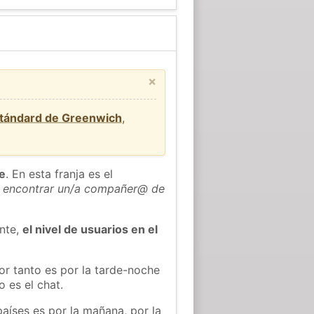
×
stándard de Greenwich
,
he
. En esta franja es el
 encontrar un/a compañer@ de
ente,
el nivel de usuarios en el
or tanto es por la tarde-noche
 es el chat.
países es por la mañana, por la