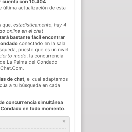
y
cuenta con 10.404
e última actualización de esta
a que,
estadísticamente
,
hay 4
o online en el chat
ltará bastante fácil encontrar
 Condado
conectado en la sala
squeda, puesto que es un nivel
cierto modo
, la concurrencia
s de La Palma del Condado
oChat.Com.
las de chat
, el cual adaptamos
decúa a tu búsqueda en cada
de concurrencia simultánea
del Condado en todo momento
.
×