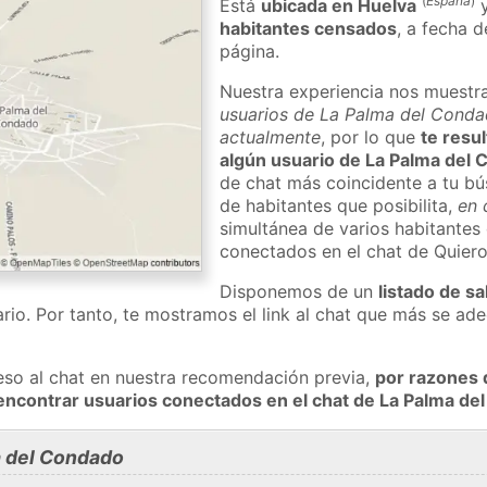
(
España
)
Está
ubicada en Huelva
habitantes censados
, a fecha d
página.
Nuestra experiencia nos muestr
usuarios de La Palma del Condad
actualmente
, por lo que
te resu
algún usuario de La Palma del
de chat más coincidente a tu bú
de habitantes que posibilita,
en 
simultánea de varios habitante
conectados en el chat de Quier
Disponemos de un
listado de sa
rio. Por tanto, te mostramos el link al chat que más se a
eso al chat en nuestra recomendación previa,
por razones 
encontrar usuarios conectados en el chat de La Palma 
a del Condado