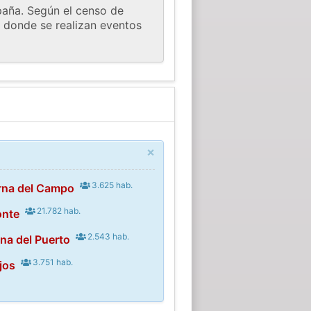
paña. Según el censo de
, donde se realizan eventos
×
3.625 hab.
rna del Campo
21.782 hab.
onte
2.543 hab.
na del Puerto
3.751 hab.
jos