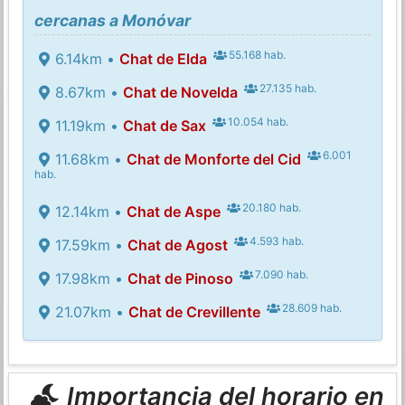
cercanas a Monóvar
55.168 hab.
6.14km •
Chat de Elda
27.135 hab.
8.67km •
Chat de Novelda
10.054 hab.
11.19km •
Chat de Sax
6.001
11.68km •
Chat de Monforte del Cid
hab.
20.180 hab.
12.14km •
Chat de Aspe
4.593 hab.
17.59km •
Chat de Agost
7.090 hab.
17.98km •
Chat de Pinoso
28.609 hab.
21.07km •
Chat de Crevillente
Importancia del horario en