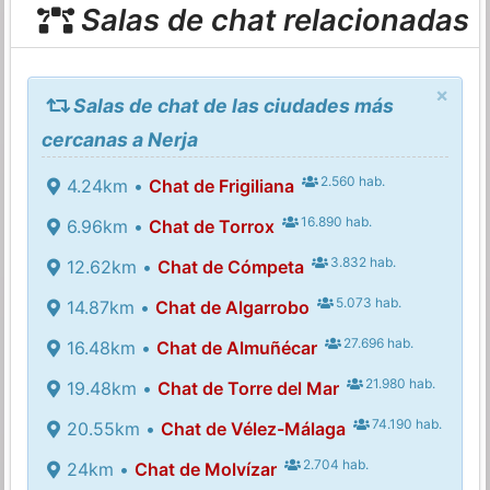
Salas de chat relacionadas
×
Salas de chat de las ciudades más
cercanas a Nerja
2.560 hab.
4.24km •
Chat de Frigiliana
16.890 hab.
6.96km •
Chat de Torrox
3.832 hab.
12.62km •
Chat de Cómpeta
5.073 hab.
14.87km •
Chat de Algarrobo
27.696 hab.
16.48km •
Chat de Almuñécar
21.980 hab.
19.48km •
Chat de Torre del Mar
74.190 hab.
20.55km •
Chat de Vélez-Málaga
2.704 hab.
24km •
Chat de Molvízar