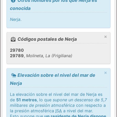
Otros nombres por los que Nerja es
conocida
Nerja
.
×
Códigos postales de Nerja
29780
29789
,
Molineta, La (Frigiliana)
×
Elevación sobre el nivel del mar de
Nerja
La elevación sobre el nivel del mar de Nerja es
de
51 metros
, lo que
supone un descenso de 5,7
milibares de presión atmosférica
con respecto a
la presión atmosférica
ISA
a nivel del mar.
Esto supone que
un residente de Nerja dispone