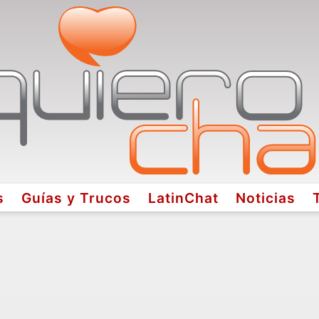
s
Guías y Trucos
LatinChat
Noticias