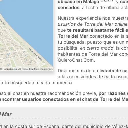
(
España
)
ubicada en Málaga
y
cue
censados
, a fecha de última ac
Nuestra experiencia nos muestr
usuarios de Torre del Mar online
que
te resultará bastante fácil
Torre del Mar
conectado en la s
tu búsqueda, puesto que es un n
posibilita,
en cierto modo
, la c
habitantes de Torre del Mar con
QuieroChat.Com.
Disponemos de un
listado de sa
a las necesidades de cada usuar
a a tu búsqueda en cada momento.
eso al chat en nuestra recomendación previa,
por razones 
encontrar usuarios conectados en el chat de Torre del 
l Mar
ad en la costa sur de España, parte del municipio de Vélez-