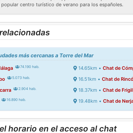
 popular centro turístico de verano para los españoles.
 relacionadas
iudades más cercanas a Torre del Mar
74.190 hab.
Málaga
14.65km •
Chat de Cóm
5.073 hab.
bo
16.51km •
Chat de Rincó
2.904 hab.
carra
18.37km •
Chat de Frigi
16.890 hab.
19.48km •
Chat de Nerj
l horario en el acceso al chat