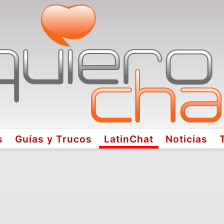
s
Guías y Trucos
LatinChat
Noticias