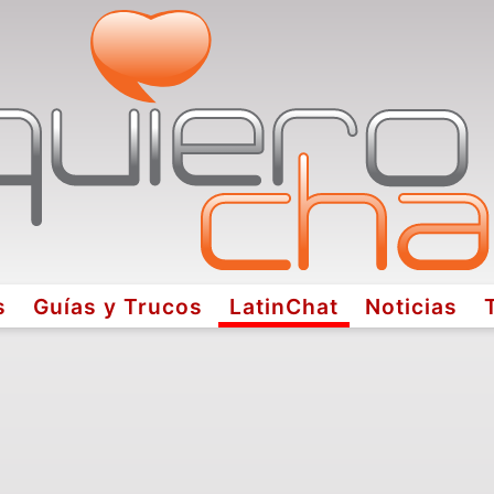
s
Guías y Trucos
LatinChat
Noticias