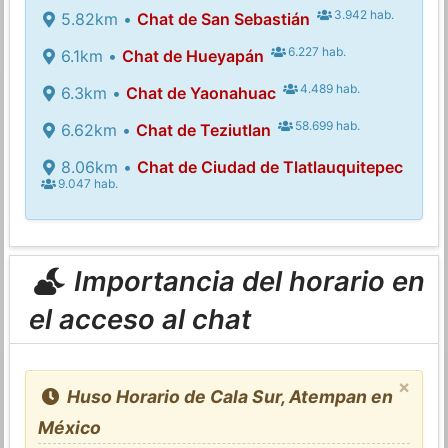
3.942 hab.
5.82km •
Chat de San Sebastián
6.227 hab.
6.1km •
Chat de Hueyapán
4.489 hab.
6.3km •
Chat de Yaonahuac
58.699 hab.
6.62km •
Chat de Teziutlan
8.06km •
Chat de Ciudad de Tlatlauquitepec
9.047 hab.
Importancia del horario en
el acceso al chat
×
Huso Horario de Cala Sur, Atempan en
México