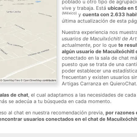
poblado u otro tipo de agrupaci
vive y trabaja. Está
ubicada en 
(
México
)
y
cuenta con 2.633 hab
última actualización de esta pág
Nuestra experiencia nos muestr
usuarios de Macuilxóchitl de Art
actualmente
, por lo que
te resul
algún usuario de Macuilxóchitl
conectado en la sala de chat má
puesto que se trata de una cant
poder establecer una estadístic
frecuentan y existen usuarios s
Artigas Carranza en QuieroCha
salas de chat
, el cual adaptamos a las necesidades de cada 
 más se adecúa a tu búsqueda en cada momento.
eso al chat en nuestra recomendación previa,
por razones 
ncontrar usuarios conectados en el chat de Macuilxóchit