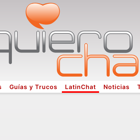
s
Guías y Trucos
LatinChat
Noticias