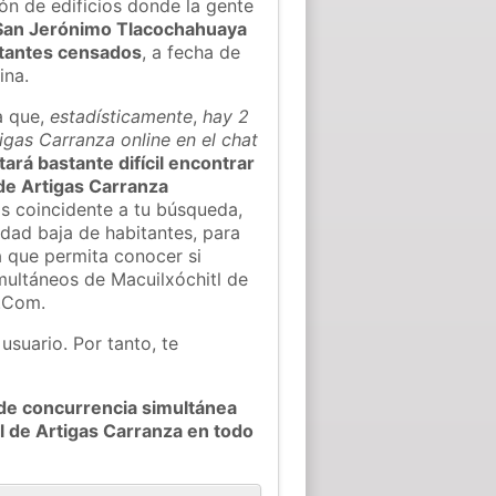
ón de edificios donde la gente
San Jerónimo Tlacochahuaya
itantes censados
, a fecha de
ina.
a que,
estadísticamente
,
hay 2
igas Carranza online en el chat
tará bastante difícil encontrar
 de Artigas Carranza
s coincidente a tu búsqueda,
idad baja de habitantes, para
a que permita conocer si
imultáneos de Macuilxóchitl de
t.Com.
usuario. Por tanto, te
de concurrencia simultánea
l de Artigas Carranza en todo