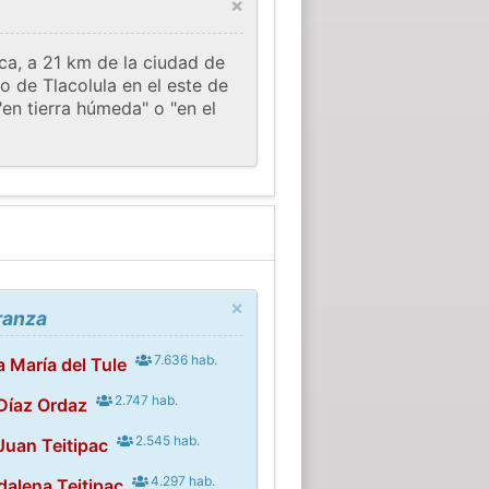
×
a, a 21 km de la ciudad de
to de Tlacolula en el este de
"en tierra húmeda" o "en el
×
ranza
7.636 hab.
 María del Tule
2.747 hab.
 Díaz Ordaz
2.545 hab.
Juan Teitipac
4.297 hab.
alena Teitipac