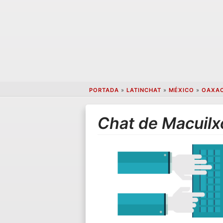
PORTADA
»
LATINCHAT
»
MÉXICO
»
OAXA
Chat de Macuilx