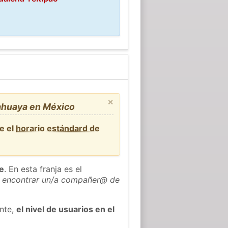
×
hahuaya en México
e el
horario estándard de
he
. En esta franja es el
 encontrar un/a compañer@ de
ente,
el nivel de usuarios en el