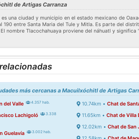
hitl de Artigas Carranza
es una ciudad y municipio en el estado mexicano de Oaxac
 190 entre Santa Maria del Tule y Mitla. Es parte del distri
. El nombre Tlacochahuaya proviene del náhuatl y significa 
 relacionadas
iudades más cercanas a Macuilxóchitl de Artigas Car
4.357 hab.
n del Valle
10.74km •
Chat de Santa
3.338
ncisco Lachigoló
11.65km •
Chat de Villa
12.02km •
Chat de San 
3.002 hab.
n Guelavía
12.58km •
Chat de Magd