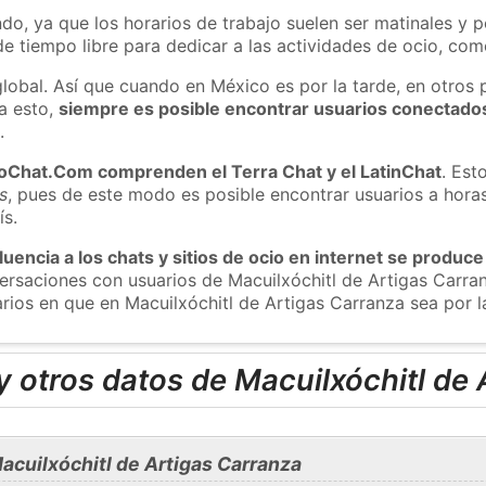
do, ya que los horarios de trabajo suelen ser matinales y p
e tiempo libre para dedicar a las actividades de ocio, como
global. Así que cuando en México es por la tarde, en otros 
a esto,
siempre es posible encontrar usuarios conectado
m
.
roChat.Com comprenden el Terra Chat y el LatinChat
. Est
s
, pues de este modo es posible encontrar usuarios a hora
ís.
luencia a los chats y sitios de ocio en internet se produce
nversaciones con usuarios de Macuilxóchitl de Artigas Car
arios en que en Macuilxóchitl de Artigas Carranza sea por l
 otros datos de Macuilxóchitl de 
cuilxóchitl de Artigas Carranza