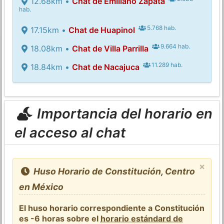
12.68km •
Chat de Emiliano Zapata
hab.
5.768 hab.
17.15km •
Chat de Huapinol
9.664 hab.
18.08km •
Chat de Villa Parrilla
11.289 hab.
18.84km •
Chat de Nacajuca
Importancia del horario en
el acceso al chat
×
Huso Horario de Constitución, Centro
en México
El huso horario correspondiente a Constitución
es -6 horas sobre el
horario estándard de