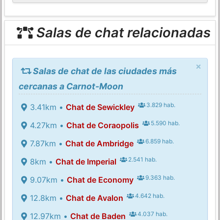
Salas de chat relacionadas
×
Salas de chat de las ciudades más
cercanas a Carnot-Moon
3.829 hab.
3.41km •
Chat de Sewickley
5.590 hab.
4.27km •
Chat de Coraopolis
6.859 hab.
7.87km •
Chat de Ambridge
2.541 hab.
8km •
Chat de Imperial
9.363 hab.
9.07km •
Chat de Economy
4.642 hab.
12.8km •
Chat de Avalon
4.037 hab.
12.97km •
Chat de Baden