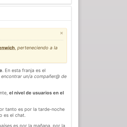
×
eenwich
,
perteneciendo a la
he
. En esta franja es el
 encontrar un/a compañer@ de
ente,
el nivel de usuarios en el
or tanto es por la tarde-noche
 es el chat.
países es por la mañana, por la