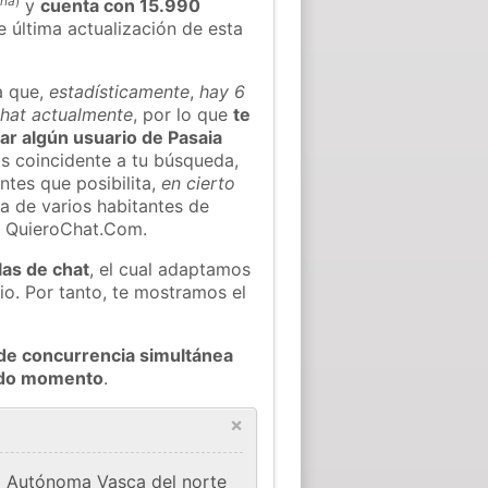
aña
)
y
cuenta con 15.990
e última actualización de esta
a que,
estadísticamente
,
hay 6
chat actualmente
, por lo que
te
rar algún usuario de Pasaia
s coincidente a tu búsqueda,
ntes que posibilita,
en cierto
ea de varios habitantes de
e QuieroChat.Com.
las de chat
, el cual adaptamos
io. Por tanto, te mostramos el
de concurrencia simultánea
todo momento
.
×
ad Autónoma Vasca del norte