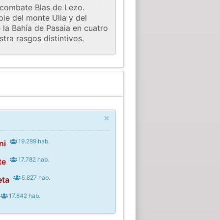
 combate Blas de Lezo.
ie del monte Ulia y del
 la Bahía de Pasaia en cuatro
tra rasgos distintivos.
×
19.289 hab.
ni
17.782 hab.
te
5.827 hab.
eta
17.842 hab.