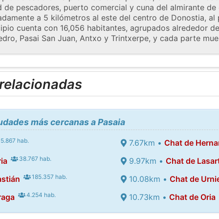
 de pescadores, puerto comercial y cuna del almirante de
damente a 5 kilómetros al este del centro de Donostia, al p
cipio cuenta con 16,056 habitantes, agrupados alrededor de
edro, Pasai San Juan, Antxo y Trintxerpe, y cada parte mues
 relacionadas
iudades más cercanas a Pasaia
5.867 hab.
7.67km •
Chat de Herna
38.767 hab.
ia
9.97km •
Chat de Lasar
185.357 hab.
stián
10.08km •
Chat de Urni
4.254 hab.
raga
10.73km •
Chat de Oria