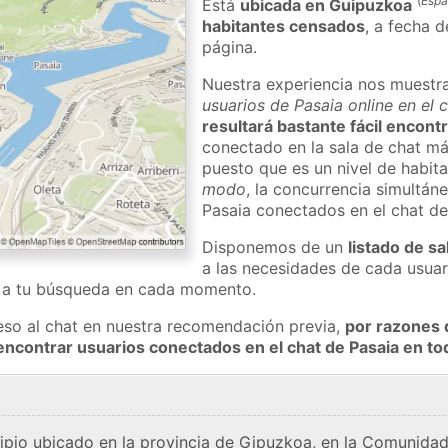
(
Esp
Está
ubicada en Guipuzkoa
habitantes censados
, a fecha d
página.
Nuestra experiencia nos muestr
usuarios de Pasaia online en el 
resultará bastante fácil encont
conectado en la sala de chat má
puesto que es un nivel de habita
modo
, la concurrencia simultán
Pasaia conectados en el chat d
Disponemos de un
listado de sa
a las necesidades de cada usuar
a a tu búsqueda en cada momento.
eso al chat en nuestra recomendación previa,
por razones 
encontrar usuarios conectados en el chat de Pasaia en 
cipio ubicado en la provincia de Gipuzkoa, en la Comunid