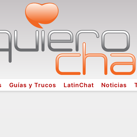
s
Guías y Trucos
LatinChat
Noticias