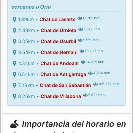
cercanas a Oria
17.782 hab.
1.39km •
Chat de Lasarte
5.827 hab.
2.43km •
Chat de Urnieta
5.559 hab.
3.05km •
Chat de Usurbil
19.289 hab.
3.64km •
Chat de Hernani
14.679 hab.
4.34km •
Chat de Andoain
4.254 hab.
6.54km •
Chat de Astigarraga
185.357 hab.
7.29km •
Chat de San Sebastián
5.822 hab.
8.26km •
Chat de Villabona
Importancia del horario en