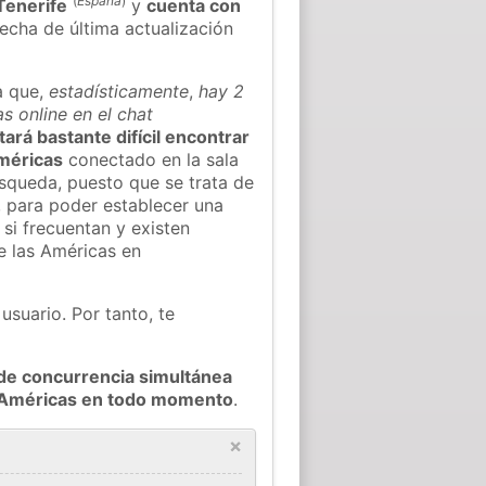
(
España
)
Tenerife
y
cuenta con
fecha de última actualización
a que,
estadísticamente
,
hay 2
s online en el chat
tará bastante difícil encontrar
Américas
conectado en la sala
squeda, puesto que se trata de
, para poder establecer una
si frecuentan y existen
e las Américas en
usuario. Por tanto, te
de concurrencia simultánea
as Américas en todo momento
.
×