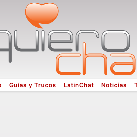
s
Guías y Trucos
LatinChat
Noticias