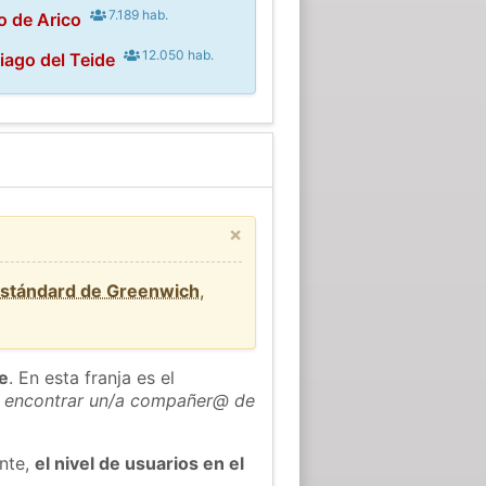
7.189 hab.
o de Arico
12.050 hab.
iago del Teide
×
estándard de Greenwich
,
he
. En esta franja es el
 encontrar un/a compañer@ de
ente,
el nivel de usuarios en el