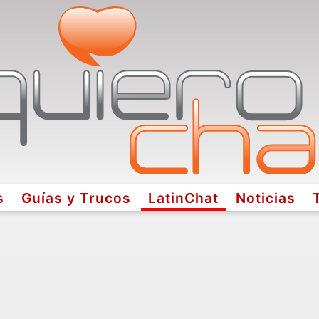
s
Guías y Trucos
LatinChat
Noticias