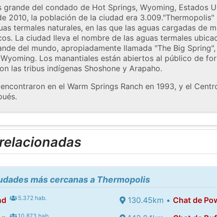
s grande del condado de Hot Springs, Wyoming, Estados Un
e 2010, la población de la ciudad era 3.009."Thermopolis" 
as termales naturales, en las que las aguas cargadas de mi
s. La ciudad lleva el nombre de las aguas termales ubicada
rande del mundo, apropiadamente llamada "The Big Spring"
 Wyoming. Los manantiales están abiertos al público de fo
on las tribus indígenas Shoshone y Arapaho.
e encontraron en el Warm Springs Ranch en 1993, y el Centr
pués.
 relacionadas
ciudades más cercanas a Thermopolis
5.372 hab.
nd
130.45km •
Chat de Pow
10.873 hab.