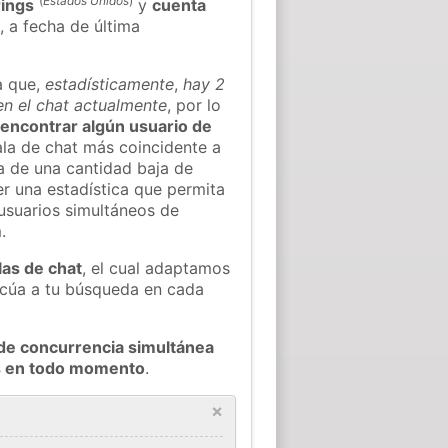
(
Estados Unidos
)
rings
y
cuenta
s
, a fecha de última
a que,
estadísticamente
,
hay 2
en el chat actualmente
, por lo
l encontrar algún usuario de
la de chat más coincidente a
a de una cantidad baja de
er una estadística que permita
 usuarios simultáneos de
.
las de chat
, el cual adaptamos
decúa a tu búsqueda en cada
de concurrencia simultánea
is en todo momento
.
×