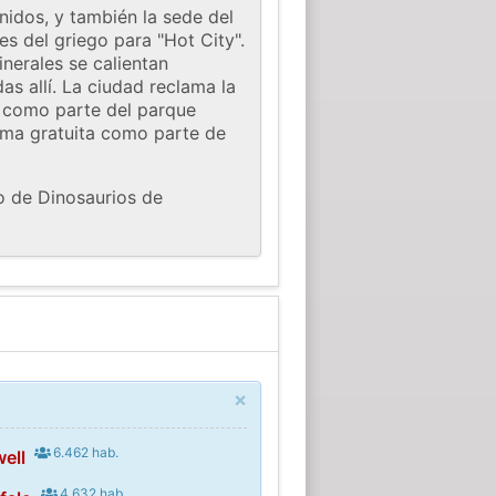
idos, y también la sede del
es del griego para "Hot City".
nerales se calientan
s allí. La ciudad reclama la
, como parte del parque
rma gratuita como parte de
o de Dinosaurios de
×
6.462 hab.
ell
4.632 hab.