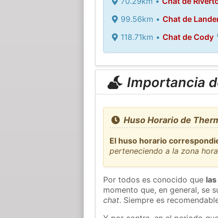
70.29km •
Chat de Rivert
99.56km •
Chat de Lande
118.71km •
Chat de Cody
Importancia de
Huso Horario de Therm
El huso horario correspondi
perteneciendo a la zona hor
Por todos es conocido que
las
momento que, en general, se su
chat
. Siempre es recomendable
Y por contra, en el periodo qu