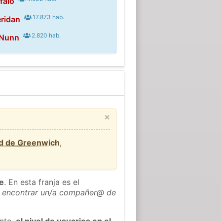
falo
17.873 hab.
ridan
2.820 hab.
 Nunn
×
rd de Greenwich
,
he
. En esta franja es el
 encontrar un/a compañer@ de
ente,
el nivel de usuarios en el