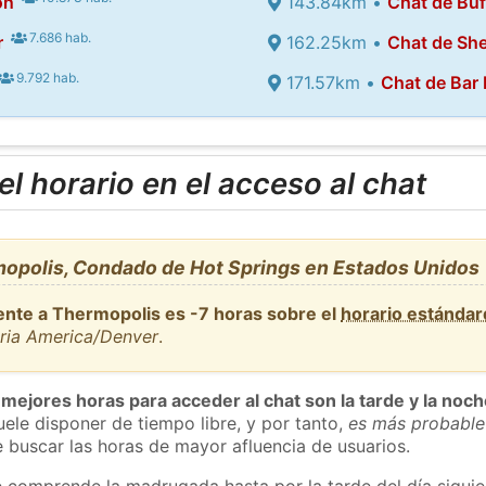
on
143.84km •
Chat de Buf
7.686 hab.
r
162.25km •
Chat de She
9.792 hab.
171.57km •
Chat de Bar
l horario en el acceso al chat
opolis, Condado de Hot Springs en Estados Unidos
ente a Thermopolis es -7 horas sobre el
horario estánda
aria America/Denver
.
 mejores horas para acceder al chat son la tarde y la noc
ele disponer de tiempo libre, y por tanto,
es más probable
 buscar las horas de mayor afluencia de usuarios.
e comprende la madrugada hasta por la tarde del día sigui