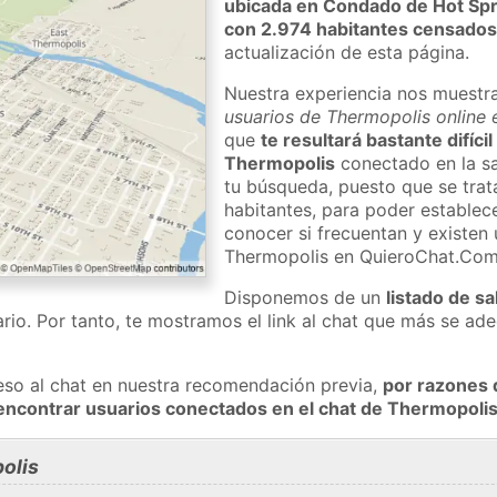
ubicada en Condado de Hot Sp
con 2.974 habitantes censado
actualización de esta página.
Nuestra experiencia nos muestr
usuarios de Thermopolis online 
que
te resultará bastante difíci
Thermopolis
conectado en la sa
tu búsqueda, puesto que se trat
habitantes, para poder establec
conocer si frecuentan y existen
Thermopolis en QuieroChat.Com
Disponemos de un
listado de sa
rio. Por tanto, te mostramos el link al chat que más se a
eso al chat en nuestra recomendación previa,
por razones 
encontrar usuarios conectados en el chat de Thermopol
olis