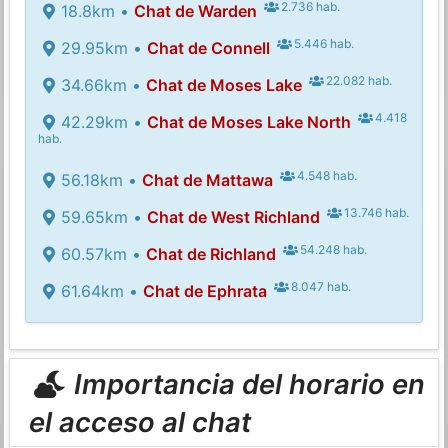
2.736 hab.
18.8km •
Chat de Warden
5.446 hab.
29.95km •
Chat de Connell
22.082 hab.
34.66km •
Chat de Moses Lake
4.418
42.29km •
Chat de Moses Lake North
hab.
4.548 hab.
56.18km •
Chat de Mattawa
13.746 hab.
59.65km •
Chat de West Richland
54.248 hab.
60.57km •
Chat de Richland
8.047 hab.
61.64km •
Chat de Ephrata
Importancia del horario en
el acceso al chat