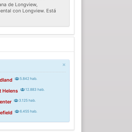
tana de Longview,
dental con Longview. Está
×
5.842 hab.
dland
12.883 hab.
t Helens
3.125 hab.
enter
6.455 hab.
efield