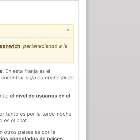
×
reenwich
,
perteneciendo a la
he
. En esta franja es el
 encontrar un/a compañer@ de
ente,
el nivel de usuarios en el
or tanto es por la tarde-noche
 es el chat.
n otros países es por la
rios conectados de países