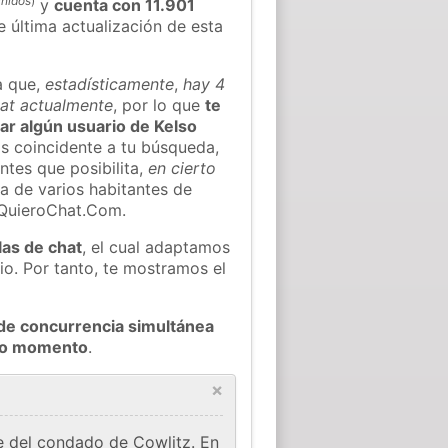
Unidos
)
y
cuenta con 11.901
e última actualización de esta
a que,
estadísticamente
,
hay 4
hat actualmente
, por lo que
te
rar algún usuario de Kelso
s coincidente a tu búsqueda,
ntes que posibilita,
en cierto
ea de varios habitantes de
 QuieroChat.Com.
las de chat
, el cual adaptamos
io. Por tanto, te mostramos el
de concurrencia simultánea
odo momento
.
×
de del condado de Cowlitz. En