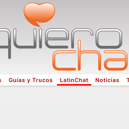
s
Guías y Trucos
LatinChat
Noticias