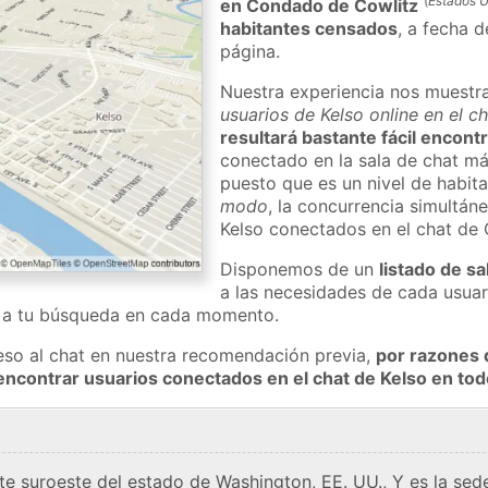
(
Estados 
en Condado de Cowlitz
habitantes censados
, a fecha d
página.
Nuestra experiencia nos muestr
usuarios de Kelso online en el c
resultará bastante fácil encont
conectado en la sala de chat má
puesto que es un nivel de habita
modo
, la concurrencia simultán
Kelso conectados en el chat de
Disponemos de un
listado de sa
a las necesidades de cada usuar
a a tu búsqueda en cada momento.
eso al chat en nuestra recomendación previa,
por razones 
encontrar usuarios conectados en el chat de Kelso en t
rte suroeste del estado de Washington, EE. UU., Y es la se