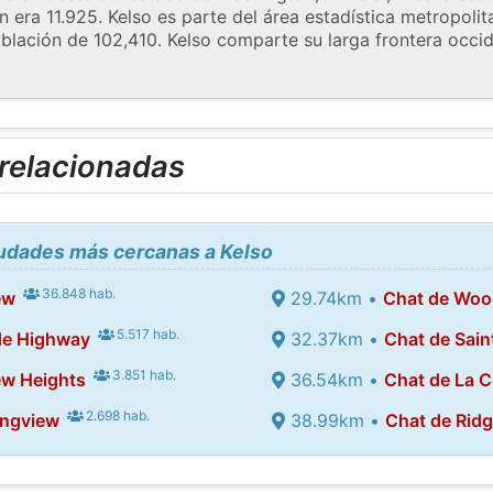
n era 11.925. Kelso es parte del área estadística metropoli
blación de 102,410. Kelso comparte su larga frontera occi
 relacionadas
iudades más cercanas a Kelso
36.848 hab.
ew
29.74km •
Chat de Woo
5.517 hab.
de Highway
32.37km •
Chat de Sain
3.851 hab.
ew Heights
36.54km •
Chat de La C
2.698 hab.
ongview
38.99km •
Chat de Ridg