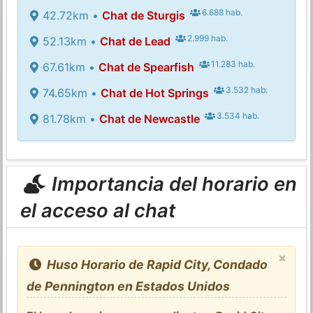
6.688 hab.
42.72km •
Chat de Sturgis
2.999 hab.
52.13km •
Chat de Lead
11.283 hab.
67.61km •
Chat de Spearfish
3.532 hab.
74.65km •
Chat de Hot Springs
3.534 hab.
81.78km •
Chat de Newcastle
Importancia del horario en
el acceso al chat
×
Huso Horario de Rapid City, Condado
de Pennington en Estados Unidos