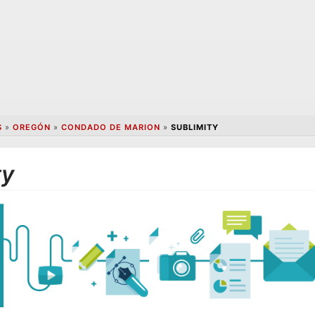
S
»
OREGÓN
»
CONDADO DE MARION
»
SUBLIMITY
ty