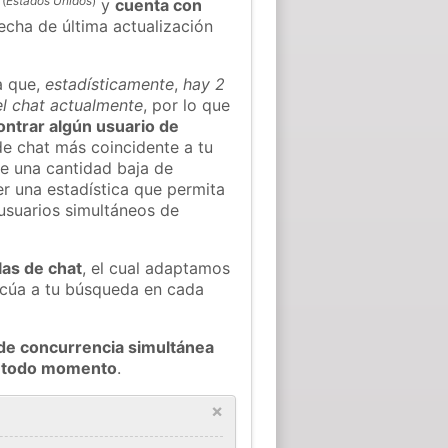
(
Estados Unidos
)
y
cuenta con
fecha de última actualización
a que,
estadísticamente
,
hay 2
el chat actualmente
, por lo que
contrar algún usuario de
e chat más coincidente a tu
e una cantidad baja de
er una estadística que permita
 usuarios simultáneos de
las de chat
, el cual adaptamos
decúa a tu búsqueda en cada
de concurrencia simultánea
en todo momento
.
×