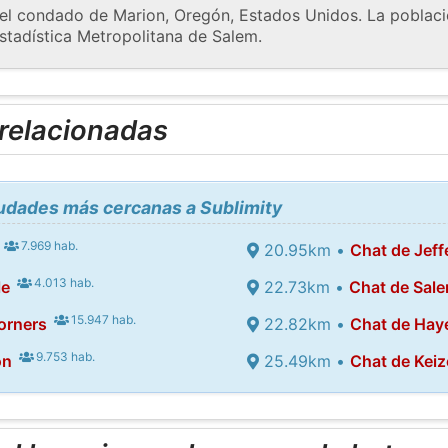
el condado de Marion, Oregón, Estados Unidos. La poblaci
stadística Metropolitana de Salem.
 relacionadas
iudades más cercanas a Sublimity
7.969 hab.
20.95km •
Chat de Jeff
4.013 hab.
le
22.73km •
Chat de Sal
15.947 hab.
orners
22.82km •
Chat de Haye
9.753 hab.
on
25.49km •
Chat de Keiz