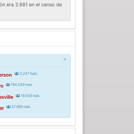
ón era 2.681 en el censo de
×
3.247 hab.
erson
164.549 hab.
em
19.936 hab.
sville
37.895 hab.
er