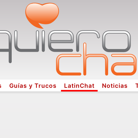
s
Guías y Trucos
LatinChat
Noticias