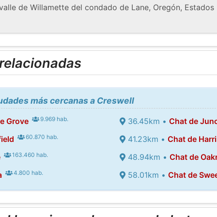
 valle de Willamette del condado de Lane, Oregón, Estados 
 relacionadas
iudades más cercanas a Creswell
9.969 hab.
e Grove
36.45km •
Chat de Junc
60.870 hab.
ield
41.23km •
Chat de Harr
163.460 hab.
e
48.94km •
Chat de Oak
4.800 hab.
a
58.01km •
Chat de Swe