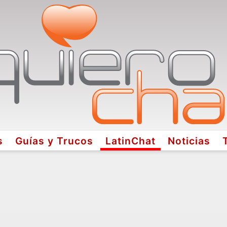
s
Guías y Trucos
LatinChat
Noticias