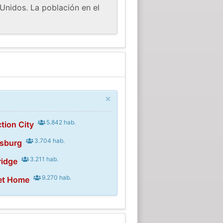
Unidos. La población en el
×
5.842 hab.
tion City
3.704 hab.
isburg
3.211 hab.
ridge
9.270 hab.
et Home