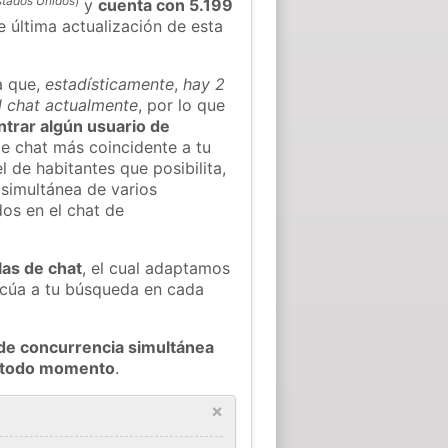
stados Unidos
)
y
cuenta con 5.199
e última actualización de esta
a que,
estadísticamente
,
hay 2
l chat actualmente
, por lo que
ontrar algún usuario de
e chat más coincidente a tu
 de habitantes que posibilita,
 simultánea de varios
os en el chat de
las de chat
, el cual adaptamos
decúa a tu búsqueda en cada
de concurrencia simultánea
n todo momento
.
×