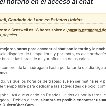
l horario en el acceso al chat
ell, Condado de Lane en Estados Unidos
ente a Creswell es -8 horas sobre el
horario estándard d
s_Angeles
.
 mejores horas para acceder al chat son la tarde y la noc
ele disponer de tiempo libre, y por tanto,
es más probable
 buscar las horas de mayor afluencia de usuarios.
e comprende la madrugada hasta por la tarde del día sigui
enor
.
do, ya que los horarios de trabajo suelen ser matinales y p
e tiempo libre para dedicar a las actividades de ocio, como
global. Así que cuando en Estados Unidos es por la tarde, e
ugada… Debido a esto,
siempre es posible encontrar usua
 de QuieroChat.Com
.