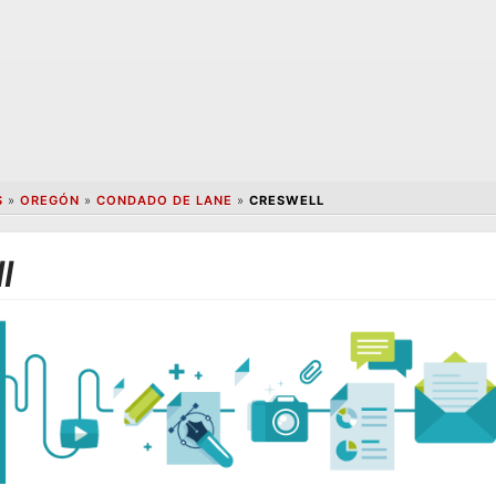
S
»
OREGÓN
»
CONDADO DE LANE
»
CRESWELL
l