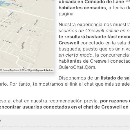
(
E
ubicada en Condado de Lane
habitantes censados
, a fecha d
página.
Nuestra experiencia nos muestr
usuarios de Creswell online en e
te resultará bastante fácil enc
Creswell
conectado en la sala d
búsqueda, puesto que es un nivel
en cierto modo
, la concurrencia
habitantes de Creswell conectad
QuieroChat.Com.
Disponemos de un
listado de sa
rio. Por tanto, te mostramos el link al chat que más se a
eso al chat en nuestra recomendación previa,
por razones 
encontrar usuarios conectados en el chat de Creswell e
l