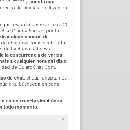
stados Unidos
)
y
cuenta con
 a fecha de última actualización
a que,
estadísticamente
,
hay 10
 el chat actualmente
, por lo
ntrar algún usuario de
 de chat más coincidente a tu
o de habitantes de esta
e la concurrencia de varios
ats a cualquier hora del día o
aridad de QuieroChat.Com.
las de chat
, el cual adaptamos
decúa a tu búsqueda en cada
de concurrencia simultánea
 en todo momento
.
×