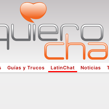
s
Guías y Trucos
LatinChat
Noticias