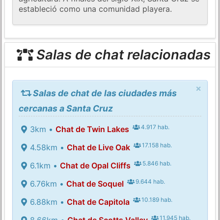
estableció como una comunidad playera.
Salas de chat relacionadas
×
Salas de chat de las ciudades más
cercanas a Santa Cruz
4.917 hab.
3km •
Chat de Twin Lakes
17.158 hab.
4.58km •
Chat de Live Oak
5.846 hab.
6.1km •
Chat de Opal Cliffs
9.644 hab.
6.76km •
Chat de Soquel
10.189 hab.
6.88km •
Chat de Capitola
11.945 hab.
8.66km •
Chat de Scotts Valley