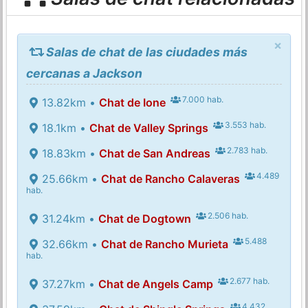
×
Salas de chat de las ciudades más
cercanas a Jackson
7.000 hab.
13.82km •
Chat de Ione
3.553 hab.
18.1km •
Chat de Valley Springs
2.783 hab.
18.83km •
Chat de San Andreas
4.489
25.66km •
Chat de Rancho Calaveras
hab.
2.506 hab.
31.24km •
Chat de Dogtown
5.488
32.66km •
Chat de Rancho Murieta
hab.
2.677 hab.
37.27km •
Chat de Angels Camp
4.432