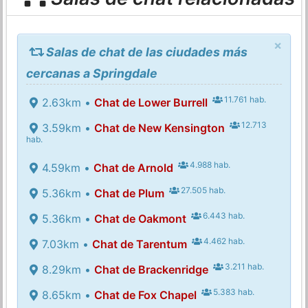
×
Salas de chat de las ciudades más
cercanas a Springdale
11.761 hab.
2.63km •
Chat de Lower Burrell
12.713
3.59km •
Chat de New Kensington
hab.
4.988 hab.
4.59km •
Chat de Arnold
27.505 hab.
5.36km •
Chat de Plum
6.443 hab.
5.36km •
Chat de Oakmont
4.462 hab.
7.03km •
Chat de Tarentum
3.211 hab.
8.29km •
Chat de Brackenridge
5.383 hab.
8.65km •
Chat de Fox Chapel