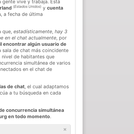
 gente vive y trabaja. Está
(
Estados Unidos
)
rland
y
cuenta
s
, a fecha de última
a que,
estadísticamente
,
hay 3
e en el chat actualmente
, por
il encontrar algún usuario de
 sala de chat más coincidente
 nivel de habitantes que
oncurrencia simultánea de varios
nectados en el chat de
las de chat
, el cual adaptamos
decúa a tu búsqueda en cada
de concurrencia simultánea
burg en todo momento
.
×