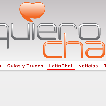
s
Guías y Trucos
LatinChat
Noticias