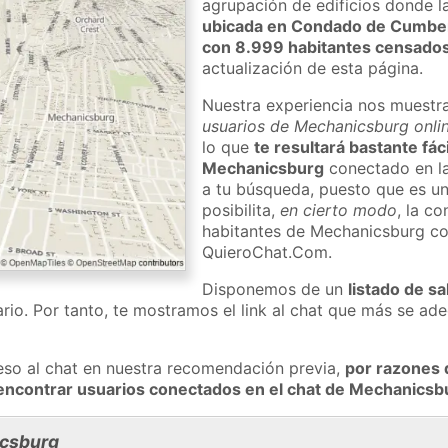
agrupación de edificios donde la
ubicada en Condado de Cumbe
con 8.999 habitantes censado
actualización de esta página.
Nuestra experiencia nos muestr
usuarios de Mechanicsburg onlin
lo que
te resultará bastante fác
Mechanicsburg
conectado en la
a tu búsqueda, puesto que es un
posibilita,
en cierto modo
, la c
habitantes de Mechanicsburg co
QuieroChat.Com.
Disponemos de un
listado de sa
rio. Por tanto, te mostramos el link al chat que más se a
eso al chat en nuestra recomendación previa,
por razones 
 encontrar usuarios conectados en el chat de Mechanics
csburg