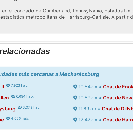
en el condado de Cumberland, Pennsylvania, Estados Unido
 estadística metropolitana de Harrisburg-Carlisle. A partir 
 relacionadas
ciudades más cercanas a Mechanicsburg
7.923 hab.
ll
10.54km •
Chat de Enol
6.694 hab.
llen
10.69km •
Chat de New
3.079 hab.
ysburg
11.69km •
Chat de Dills
4.636 hab.
ne
12.42km •
Chat de Harr