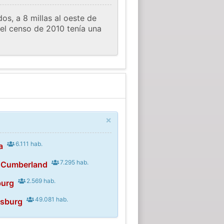
s, a 8 millas al oeste de
del censo de 2010 tenía una
×
6.111 hab.
a
7.295 hab.
 Cumberland
2.569 hab.
burg
49.081 hab.
isburg