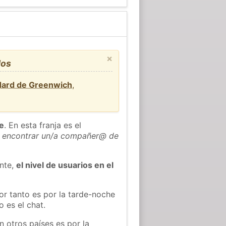
×
dos
dard de Greenwich
,
he
. En esta franja es el
 encontrar un/a compañer@ de
ente,
el nivel de usuarios en el
or tanto es por la tarde-noche
 es el chat.
n otros países es por la