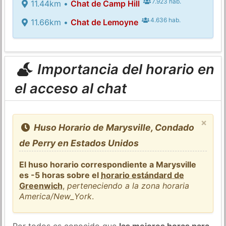
7.923 hab.
11.44km •
Chat de Camp Hill
4.636 hab.
11.66km •
Chat de Lemoyne
Importancia del horario en
el acceso al chat
×
Huso Horario de Marysville, Condado
de Perry en Estados Unidos
El huso horario correspondiente a Marysville
es -5 horas sobre el
horario estándard de
Greenwich
,
perteneciendo a la zona horaria
America/New_York
.
Por todos es conocido que
las mejores horas para