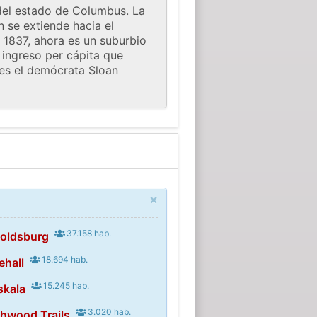
 del estado de Columbus. La
 se extiende hacia el
 1837, ahora es un suburbio
ingreso per cápita que
 es el demócrata Sloan
×
37.158 hab.
noldsburg
18.694 hab.
ehall
15.245 hab.
skala
3.020 hab.
hwood Trails