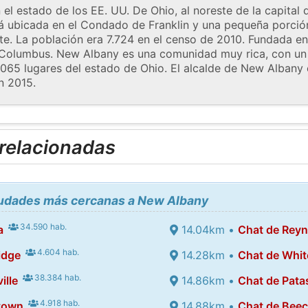
el estado de los EE. UU. De Ohio, al noreste de la capital
á ubicada en el Condado de Franklin y una pequeña porción
. La población era 7.724 en el censo de 2010. Fundada en
e Columbus. New Albany es una comunidad muy rica, con un 
 1,065 lugares del estado de Ohio. El alcalde de New Albany
n 2015.
 relacionadas
ciudades más cercanas a New Albany
34.590 hab.
a
14.04km •
Chat de Rey
4.604 hab.
idge
14.28km •
Chat de Whit
38.384 hab.
ille
14.86km •
Chat de Pata
4.918 hab.
town
14.88km •
Chat de Beec