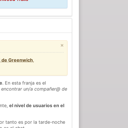
×
d de Greenwich
,
he
. En esta franja es el
 encontrar un/a compañer@ de
ente,
el nivel de usuarios en el
or tanto es por la tarde-noche
 es el chat.