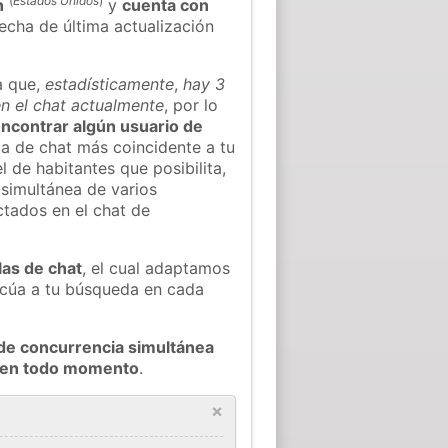
(
Estados Unidos
)
n
y
cuenta con
fecha de última actualización
a que,
estadísticamente
,
hay 3
n el chat actualmente
, por lo
 encontrar algún usuario de
a de chat más coincidente a tu
 de habitantes que posibilita,
 simultánea de varios
tados en el chat de
las de chat
, el cual adaptamos
decúa a tu búsqueda en cada
de concurrencia simultánea
y en todo momento
.
×