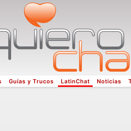
s
Guías y Trucos
LatinChat
Noticias