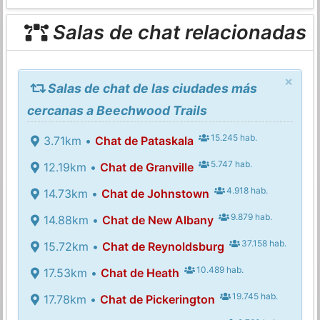
Salas de chat relacionadas
×
Salas de chat de las ciudades más
cercanas a Beechwood Trails
15.245 hab.
3.71km •
Chat de Pataskala
5.747 hab.
12.19km •
Chat de Granville
4.918 hab.
14.73km •
Chat de Johnstown
9.879 hab.
14.88km •
Chat de New Albany
37.158 hab.
15.72km •
Chat de Reynoldsburg
10.489 hab.
17.53km •
Chat de Heath
19.745 hab.
17.78km •
Chat de Pickerington