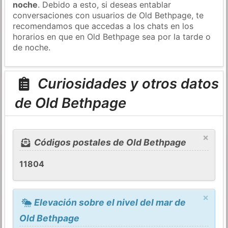
noche
. Debido a esto, si deseas entablar
conversaciones con usuarios de Old Bethpage, te
recomendamos que accedas a los chats en los
horarios en que en Old Bethpage sea por la tarde o
de noche.
Curiosidades y otros datos
de Old Bethpage
×
Códigos postales de Old Bethpage
11804
×
Elevación sobre el nivel del mar de
Old Bethpage