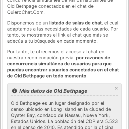
Old Bethpage conectados en el chat de
QuieroChat.Com.
Disponemos de un
listado de salas de chat
, el cual
adaptamos a las necesidades de cada usuario. Por
tanto, te mostramos el link al chat que más se
adecúa a tu búsqueda en cada momento.
Por tanto, te ofrecemos el acceso al chat en
nuestra recomendación previa,
por razones de
concurrencia simultánea de usuarios para que
puedas encontrar usuarios conectados en el chat
de Old Bethpage en todo momento
.
×
Más datos de Old Bethpage
Old Bethpage es un lugar designado por el
censo ubicado en Long Island en la ciudad de
Oyster Bay, condado de Nassau, Nueva York,
Estados Unidos. La población del CDP era 5.523
en el censo de 2010. Es atendido por la oficina