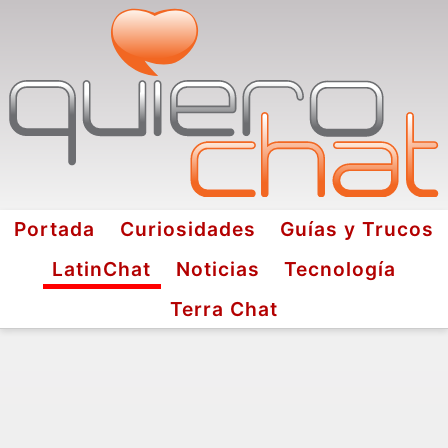
Portada
Curiosidades
Guías y Trucos
LatinChat
Noticias
Tecnología
Terra Chat