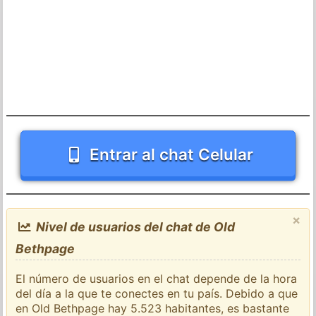
Entrar al chat Celular
×
Nivel de usuarios del chat de Old
Bethpage
El número de usuarios en el chat depende de la hora
del día a la que te conectes en tu país. Debido a que
en Old Bethpage hay 5.523 habitantes, es bastante