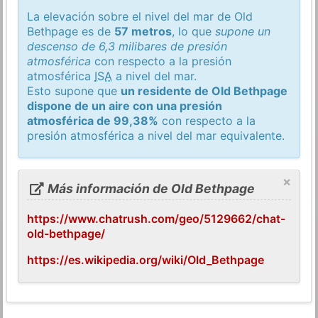
La elevación sobre el nivel del mar de Old
Bethpage es de
57 metros
, lo que
supone un
descenso de 6,3 milibares de presión
atmosférica
con respecto a la presión
atmosférica
ISA
a nivel del mar.
Esto supone que
un residente de Old Bethpage
dispone de un aire con una presión
atmosférica de 99,38%
con respecto a la
presión atmosférica a nivel del mar equivalente.
×
Más información de Old Bethpage
https://www.chatrush.com/geo/5129662/chat-
old-bethpage/
https://es.wikipedia.org/wiki/Old_Bethpage