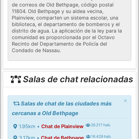
de correos de Old Bethpage, código postal
11804. Old Bethpage y su aldea vecina,
Plainview, comparten un sistema escolar, una
biblioteca, el departamento de bomberos y el
distrito de agua. La aplicación de la ley para la
comunidad es proporcionada por el Octavo
Recinto del Departamento de Policía del
Condado de Nassau.
Salas de chat relacionadas
×
Salas de chat de las ciudades más
cercanas a Old Bethpage
26.217 hab.
1.95km •
Chat de Plainview
16.429 hab.
3.17km •
Chat de Bethpage