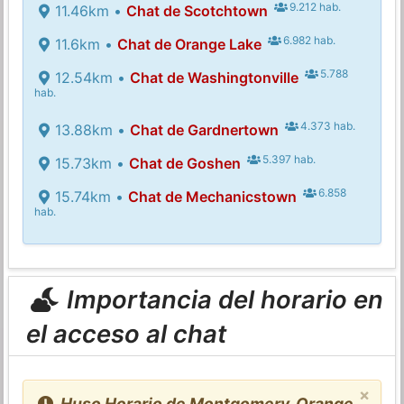
9.212 hab.
11.46km •
Chat de Scotchtown
6.982 hab.
11.6km •
Chat de Orange Lake
5.788
12.54km •
Chat de Washingtonville
hab.
4.373 hab.
13.88km •
Chat de Gardnertown
5.397 hab.
15.73km •
Chat de Goshen
6.858
15.74km •
Chat de Mechanicstown
hab.
Importancia del horario en
el acceso al chat
×
Huso Horario de Montgomery, Orange