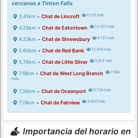
cercanas a Tinton Falls
6.135 hab.
3.41km •
Chat de Lincroft
12.301 hab.
4.28km •
Chat de Eatontown
4.131 hab.
4.33km •
Chat de Shrewsbury
12.204 hab.
5.65km •
Chat de Red Bank
5.913 hab.
5.78km •
Chat de Little Silver
7.994
7.18km •
Chat de West Long Branch
hab.
5.739 hab.
7.38km •
Chat de Oceanport
3.806 hab.
7.74km •
Chat de Fairview
Importancia del horario en