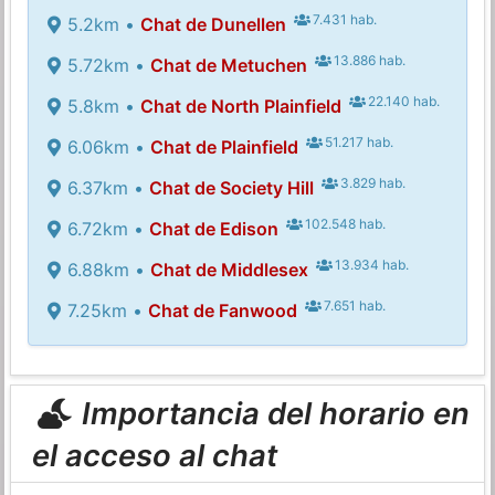
7.431 hab.
5.2km •
Chat de Dunellen
13.886 hab.
5.72km •
Chat de Metuchen
22.140 hab.
5.8km •
Chat de North Plainfield
51.217 hab.
6.06km •
Chat de Plainfield
3.829 hab.
6.37km •
Chat de Society Hill
102.548 hab.
6.72km •
Chat de Edison
13.934 hab.
6.88km •
Chat de Middlesex
7.651 hab.
7.25km •
Chat de Fanwood
Importancia del horario en
el acceso al chat