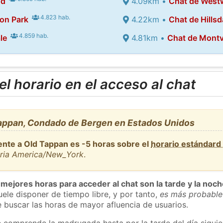
od
4.09km •
Chat de Wes
4.823 hab.
ton Park
4.22km •
Chat de Hillsd
4.859 hab.
le
4.81km •
Chat de Montv
l horario en el acceso al chat
appan, Condado de Bergen en Estados Unidos
ente a Old Tappan es -5 horas sobre el
horario estándard
aria America/New_York
.
 mejores horas para acceder al chat son la tarde y la noc
ele disponer de tiempo libre, y por tanto,
es más probable
 buscar las horas de mayor afluencia de usuarios.
e comprende la madrugada hasta por la tarde del día sigui