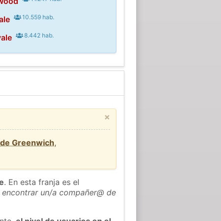
twood
10.559 hab.
ale
8.442 hab.
ale
×
 de Greenwich
,
he
. En esta franja es el
 encontrar un/a compañer@ de
ente,
el nivel de usuarios en el