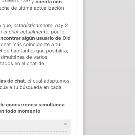
(
Estados Unidos
)
n
y
cuenta con
fecha de última actualización
a que,
estadísticamente
,
hay 2
n el chat actualmente
, por lo
 encontrar algún usuario de Old
 chat más coincidente a tu
 de habitantes que posibilita,
 simultánea de varios
tados en el chat de
las de chat
, el cual adaptamos
decúa a tu búsqueda en cada
de concurrencia simultánea
n en todo momento
.
×