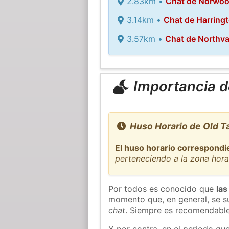
2.83km •
Chat de Norwo
3.14km •
Chat de Harring
3.57km •
Chat de Northva
Importancia de
Huso Horario de Old T
El huso horario correspondi
perteneciendo a la zona hor
Por todos es conocido que
las
momento que, en general, se su
chat
. Siempre es recomendable
Y por contra, en el periodo qu