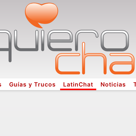
s
Guías y Trucos
LatinChat
Noticias