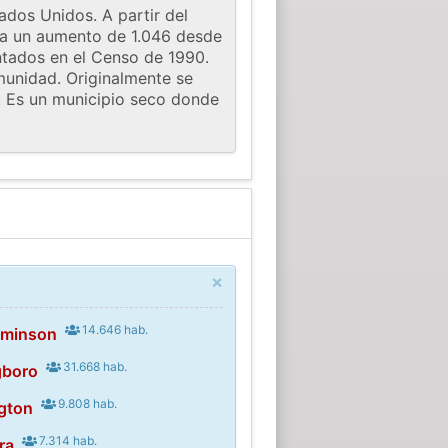
ados Unidos. A partir del
eja un aumento de 1.046 desde
ntados en el Censo de 1990.
munidad. Originalmente se
. Es un municipio seco donde
×
14.646 hab.
aminson
31.668 hab.
gboro
9.808 hab.
ngton
7.314 hab.
ra