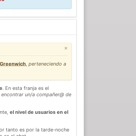
×
e Greenwich
,
perteneciendo a
he
. En esta franja es el
 encontrar un/a compañer@ de
ente,
el nivel de usuarios en el
or tanto es por la tarde-noche
 es el chat.