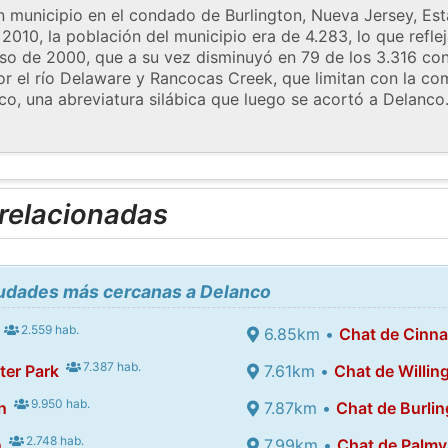
n municipio en el condado de Burlington, Nueva Jersey, Est
010, la población del municipio era de 4.283, lo que refl
so de 2000, que a su vez disminuyó en 79 de los 3.316 co
r el río Delaware y Rancocas Creek, que limitan con la co
o, una abreviatura silábica que luego se acortó a Delanco
 relacionadas
ciudades más cercanas a Delanco
2.559 hab.
6.85km •
Chat de Cinn
7.387 hab.
ter Park
7.61km •
Chat de Willin
9.950 hab.
n
7.87km •
Chat de Burli
2.748 hab.
n
7.99km •
Chat de Palmy