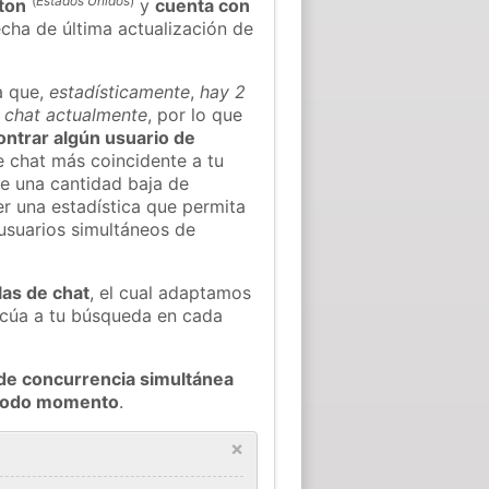
(
Estados Unidos
)
ton
y
cuenta con
fecha de última actualización de
a que,
estadísticamente
,
hay 2
l chat actualmente
, por lo que
contrar algún usuario de
 chat más coincidente a tu
e una cantidad baja de
er una estadística que permita
 usuarios simultáneos de
las de chat
, el cual adaptamos
decúa a tu búsqueda en cada
de concurrencia simultánea
n todo momento
.
×