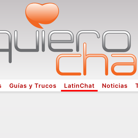
s
Guías y Trucos
LatinChat
Noticias