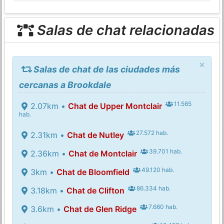
Salas de chat relacionadas
×
Salas de chat de las ciudades más
cercanas a Brookdale
11.565
2.07km •
Chat de Upper Montclair
hab.
27.572 hab.
2.31km •
Chat de Nutley
39.701 hab.
2.36km •
Chat de Montclair
49.120 hab.
3km •
Chat de Bloomfield
86.334 hab.
3.18km •
Chat de Clifton
7.660 hab.
3.6km •
Chat de Glen Ridge