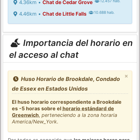
12.457 hab.
4.36km •
Chat de Cedar Grove
10.688 hab.
4.46km •
Chat de Little Falls
Importancia del horario en
el acceso al chat
×
Huso Horario de Brookdale, Condado
de Essex en Estados Unidos
El huso horario correspondiente a Brookdale
es -5 horas sobre el
horario estándard de
Greenwich
,
perteneciendo a la zona horaria
America/New_York
.
Por todos es conocido que
las mejores horas para