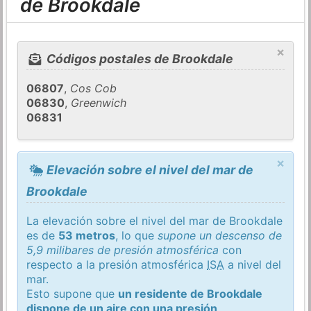
de Brookdale
×
Códigos postales de Brookdale
06807
,
Cos Cob
06830
,
Greenwich
06831
×
Elevación sobre el nivel del mar de
Brookdale
La elevación sobre el nivel del mar de Brookdale
es de
53 metros
, lo que
supone un descenso de
5,9 milibares de presión atmosférica
con
respecto a la presión atmosférica
ISA
a nivel del
mar.
Esto supone que
un residente de Brookdale
dispone de un aire con una presión