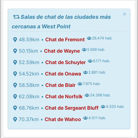
×
Salas de chat de las ciudades más
cercanas a West Point
26.474 hab.
48.59km •
Chat de Fremont
5.569 hab.
50.15km •
Chat de Wayne
6.171 hab.
52.59km •
Chat de Schuyler
2.881 hab.
54.52km •
Chat de Onawa
7.975 hab.
58.58km •
Chat de Blair
24.366 hab.
62.08km •
Chat de Norfolk
4.520 hab.
68.76km •
Chat de Sergeant Bluff
4.511 hab.
70.37km •
Chat de Wahoo