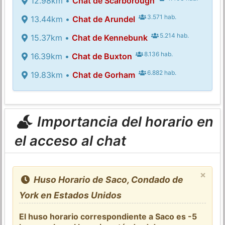
12.98km •
Chat de Scarborough
3.571 hab.
13.44km •
Chat de Arundel
5.214 hab.
15.37km •
Chat de Kennebunk
8.136 hab.
16.39km •
Chat de Buxton
6.882 hab.
19.83km •
Chat de Gorham
Importancia del horario en
el acceso al chat
×
Huso Horario de Saco, Condado de
York en Estados Unidos
El huso horario correspondiente a Saco es -5