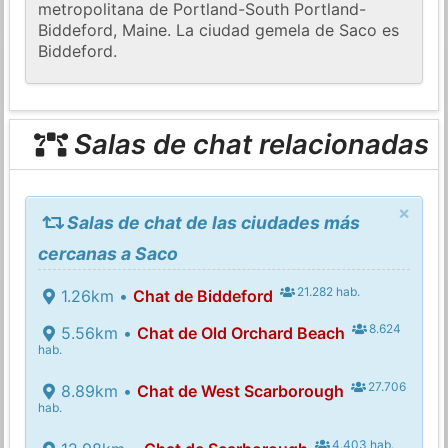
metropolitana de Portland-South Portland-
Biddeford, Maine. La ciudad gemela de Saco es
Biddeford.
Salas de chat relacionadas
×
Salas de chat de las ciudades más
cercanas a Saco
21.282 hab.
1.26km •
Chat de Biddeford
8.624
5.56km •
Chat de Old Orchard Beach
hab.
27.706
8.89km •
Chat de West Scarborough
hab.
4.403 hab.