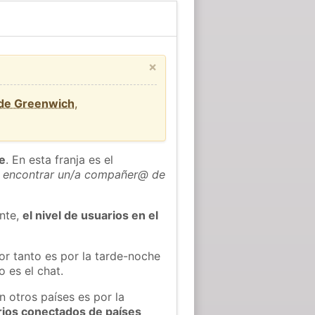
×
 de Greenwich
,
he
. En esta franja es el
 encontrar un/a compañer@ de
ente,
el nivel de usuarios en el
or tanto es por la tarde-noche
 es el chat.
n otros países es por la
rios conectados de países