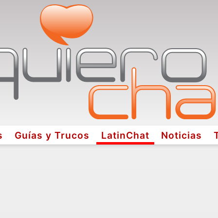
s
Guías y Trucos
LatinChat
Noticias