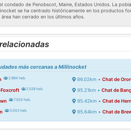
 el condado de Penobscot, Maine, Estados Unidos. La pobla
inocket se ha centrado históricamente en los productos for
 área han cerrado en los últimos años.
 relacionadas
iudades más cercanas a Millinocket
2.884 hab.
n
86.02km •
Chat de Oro
2.528 hab.
Foxcroft
95.21km •
Chat de Ban
7.624 hab.
own
95.42km •
Chat de He
5.002 hab.
on
95.64km •
Chat de Bre