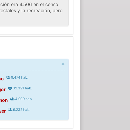
ción era 4.506 en el censo
estales y la recreación, pero
×
9.474 hab.
no
32.391 hab.
gor
4.909 hab.
rmon
9.232 hab.
wer