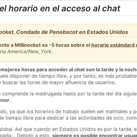
l horario en el acceso al chat
nocket, Condado de Penobscot en Estados Unidos
nte a Millinocket es -5 horas sobre el
horario estándard
aria America/New_York
.
 mejores horas para acceder al chat son la tarde y la noc
ele disponer de tiempo libre, y por tanto,
es más probable
 buscar las horas de mayor afluencia de usuarios.
e comprende la madrugada hasta por la tarde del día sigui
enor
.
do, ya que los horarios de trabajo suelen ser matinales y p
e tiempo libre para dedicar a las actividades de ocio, como
global. Así que cuando en Estados Unidos es por la tarde, e
ugada… Debido a esto,
siempre es posible encontrar usua