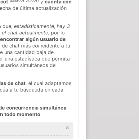
(
Estados Unidos
)
cot
y
cuenta con
fecha de última actualización
a que,
estadísticamente
,
hay 3
n el chat actualmente
, por lo
l encontrar algún usuario de
 de chat más coincidente a tu
e una cantidad baja de
er una estadística que permita
 usuarios simultáneos de
las de chat
, el cual adaptamos
decúa a tu búsqueda en cada
de concurrencia simultánea
 en todo momento
.
×