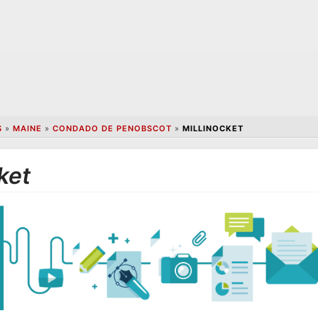
S
»
MAINE
»
CONDADO DE PENOBSCOT
»
MILLINOCKET
ket