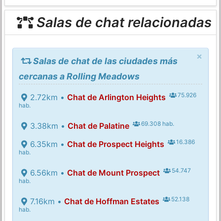
Salas de chat relacionadas
×
Salas de chat de las ciudades más
cercanas a Rolling Meadows
75.926
2.72km •
Chat de Arlington Heights
hab.
69.308 hab.
3.38km •
Chat de Palatine
16.386
6.35km •
Chat de Prospect Heights
hab.
54.747
6.56km •
Chat de Mount Prospect
hab.
52.138
7.16km •
Chat de Hoffman Estates
hab.