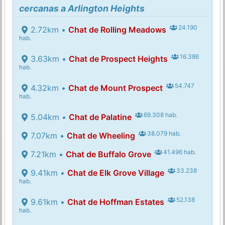
cercanas a Arlington Heights
24.190
2.72km •
Chat de Rolling Meadows
hab.
16.386
3.63km •
Chat de Prospect Heights
hab.
54.747
4.32km •
Chat de Mount Prospect
hab.
69.308 hab.
5.04km •
Chat de Palatine
38.079 hab.
7.07km •
Chat de Wheeling
41.496 hab.
7.21km •
Chat de Buffalo Grove
33.238
9.41km •
Chat de Elk Grove Village
hab.
52.138
9.61km •
Chat de Hoffman Estates
hab.