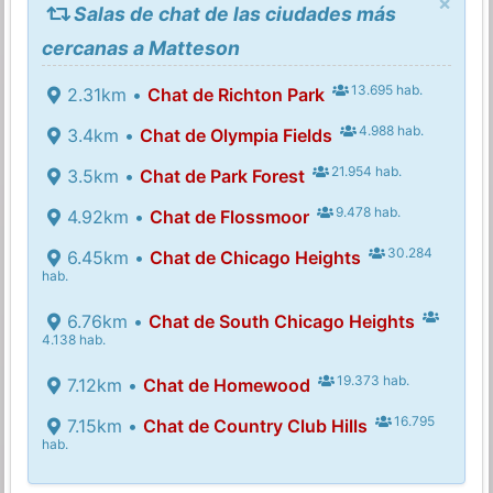
×
Salas de chat de las ciudades más
cercanas a Matteson
13.695 hab.
2.31km •
Chat de Richton Park
4.988 hab.
3.4km •
Chat de Olympia Fields
21.954 hab.
3.5km •
Chat de Park Forest
9.478 hab.
4.92km •
Chat de Flossmoor
30.284
6.45km •
Chat de Chicago Heights
hab.
6.76km •
Chat de South Chicago Heights
4.138 hab.
19.373 hab.
7.12km •
Chat de Homewood
16.795
7.15km •
Chat de Country Club Hills
hab.