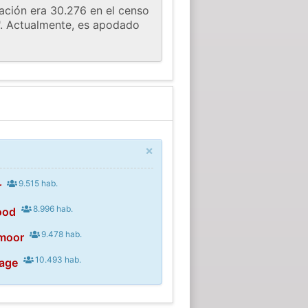
ación era 30.276 en el censo
". Actualmente, es apodado
×
9.515 hab.
r
8.996 hab.
ood
9.478 hab.
smoor
10.493 hab.
lage