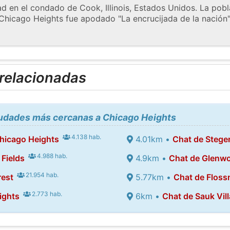
d en el condado de Cook, Illinois, Estados Unidos. La pobl
 Chicago Heights fue apodado "La encrucijada de la nación
 relacionadas
ciudades más cercanas a Chicago Heights
4.138 hab.
hicago Heights
4.01km •
Chat de Stege
4.988 hab.
Fields
4.9km •
Chat de Glenw
21.954 hab.
rest
5.77km •
Chat de Flos
2.773 hab.
ights
6km •
Chat de Sauk Vil