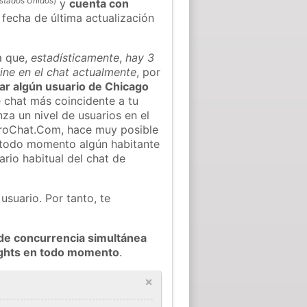
stados Unidos
)
y
cuenta con
a fecha de última actualización
a que,
estadísticamente
,
hay 3
ine en el chat actualmente
, por
trar algún usuario de Chicago
 chat más coincidente a tu
za un nivel de usuarios en el
ieroChat.Com, hace muy posible
 todo momento algún habitante
rio habitual del chat de
usuario. Por tanto, te
de concurrencia simultánea
ights en todo momento
.
×