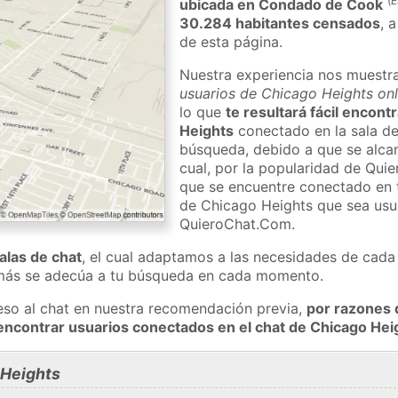
(
E
ubicada en Condado de Cook
30.284 habitantes censados
, 
de esta página.
Nuestra experiencia nos muestr
usuarios de Chicago Heights onl
lo que
te resultará fácil encon
Heights
conectado en la sala de
búsqueda, debido a que se alcan
cual, por la popularidad de Qu
que se encuentre conectado en
de Chicago Heights que sea usua
QuieroChat.Com.
salas de chat
, el cual adaptamos a las necesidades de cada 
 más se adecúa a tu búsqueda en cada momento.
eso al chat en nuestra recomendación previa,
por razones 
encontrar usuarios conectados en el chat de Chicago He
 Heights