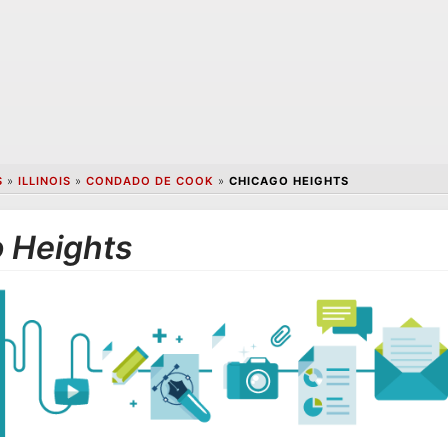
S
»
ILLINOIS
»
CONDADO DE COOK
»
CHICAGO HEIGHTS
 Heights