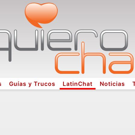
s
Guías y Trucos
LatinChat
Noticias