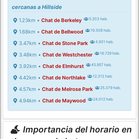
cercanas a Hillside
5.203 hab.
1.23km •
Chat de Berkeley
19.308 hab.
1.68km •
Chat de Bellwood
4.931 hab.
3.47km •
Chat de Stone Park
16.729 hab.
3.48km •
Chat de Westchester
45.957 hab.
3.92km •
Chat de Elmhurst
12.312 hab.
4.42km •
Chat de Northlake
25.379 hab.
4.57km •
Chat de Melrose Park
24.012 hab.
4.94km •
Chat de Maywood
Importancia del horario en