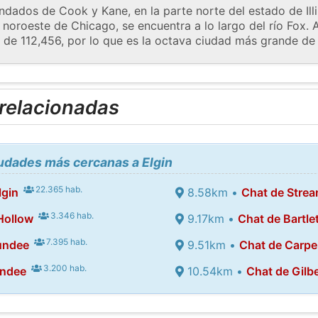
ndados de Cook y Kane, en la parte norte del estado de Ill
oroeste de Chicago, se encuentra a lo largo del río Fox. A 
de 112,456, por lo que es la octava ciudad más grande de Il
 relacionadas
iudades más cercanas a Elgin
22.365 hab.
lgin
8.58km •
Chat de Stre
3.346 hab.
Hollow
9.17km •
Chat de Bartle
7.395 hab.
undee
9.51km •
Chat de Carpen
3.200 hab.
undee
10.54km •
Chat de Gilb