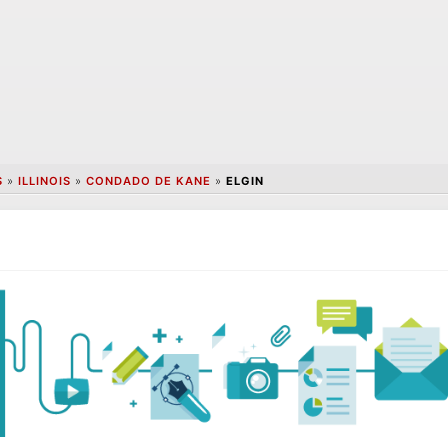
S
»
ILLINOIS
»
CONDADO DE KANE
»
ELGIN