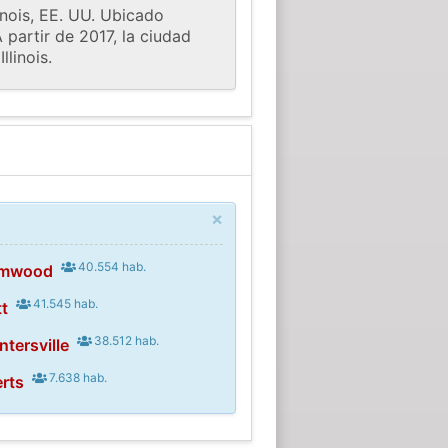
inois, EE. UU. Ubicado
partir de 2017, la ciudad
linois.
×
40.554 hab.
amwood
41.545 hab.
tt
38.512 hab.
tersville
7.638 hab.
erts