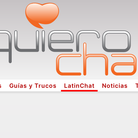
s
Guías y Trucos
LatinChat
Noticias