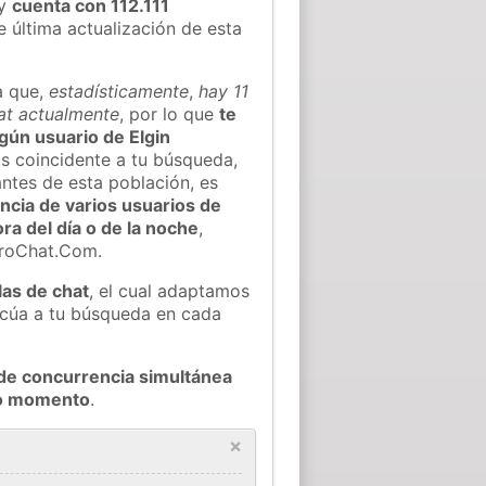
y
cuenta con 112.111
e última actualización de esta
a que,
estadísticamente
,
hay 11
hat actualmente
, por lo que
te
lgún usuario de Elgin
s coincidente a tu búsqueda,
ntes de esta población, es
ncia de varios usuarios de
ora del día o de la noche
,
eroChat.Com.
las de chat
, el cual adaptamos
decúa a tu búsqueda en cada
de concurrencia simultánea
odo momento
.
×