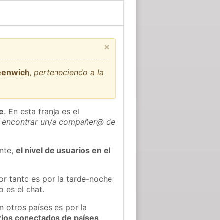
×
reenwich
,
perteneciendo a la
he
. En esta franja es el
 encontrar un/a compañer@ de
ente,
el nivel de usuarios en el
or tanto es por la tarde-noche
 es el chat.
n otros países es por la
rios conectados de países